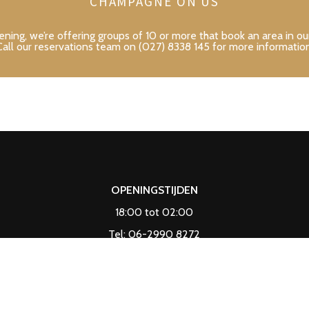
CHAMPAGNE ON US
g, we’re offering groups of 10 or more that book an area in o
Call our reservations team on (027) 8338 145 for more information
OPENINGSTIJDEN
18:00 tot 02:00
Tel: 06-2990 8272
Ma : 18:00 – 02:00
Di : 18:00 – 02:00
Wo: 18:00 – 02:00
.
Do : 18:00 – 02:00
Vr : 10:00 – 02:00