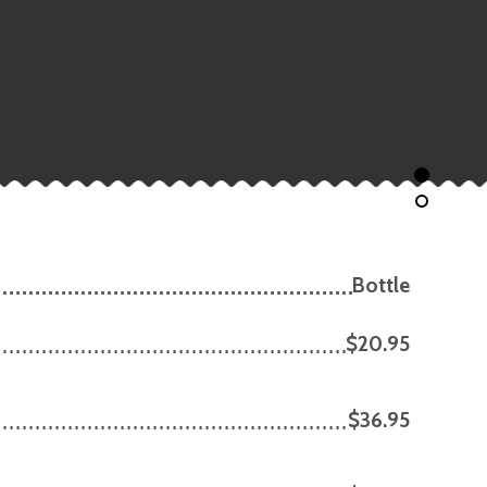
Bottle
$20.95
$36.95