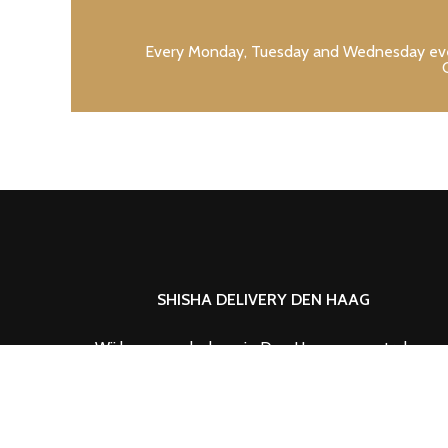
Every Monday, Tuesday and Wednesday evenin
SHISHA DELIVERY DEN HAAG
Wij bezorgen lachgas in Den Haag en omstreken.
Voor al uw grote feesten of evenementen kunt u ons
door heel Nederland inschakelen.
Wij verkopen lachgas in kleine en grote hoeveelheden
Aan jou dus de keus. Je kunt kiezen uit
slagroompatronen, wegwerpflessen en liter tanks in