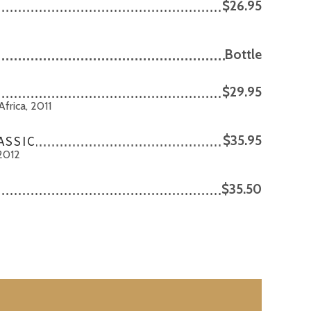
$26.95
Bottle
$29.95
frica, 2011
ASSIC
$35.95
2012
$35.50