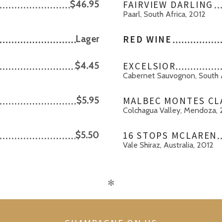
$46.95
FAIRVIEW DARLING
Paarl, South Africa, 2012
Lager
RED WINE
$4.45
EXCELSIOR
Cabernet Sauvognon, South A
$5.95
MALBEC MONTES CL
Colchagua Valley, Mendoza, 
$5.50
16 STOPS MCLAREN
Vale Shiraz, Australia, 2012
✻