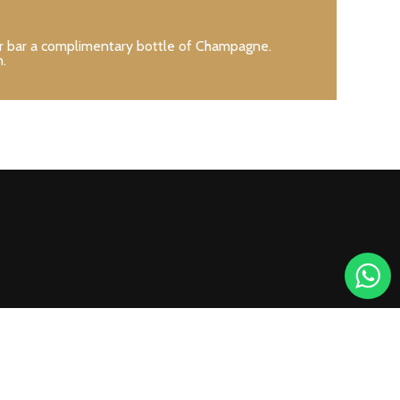
ur bar a complimentary bottle of Champagne.
.
instagram
facebook