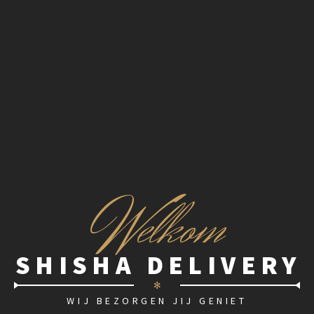
W
elkom
SHISHA DELIVERY
✻
WIJ BEZORGEN JIJ GENIET